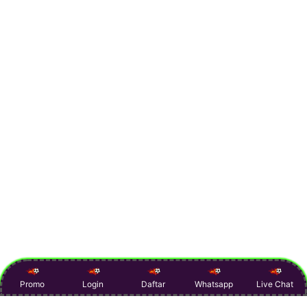
Promo
Login
Daftar
Whatsapp
Live Chat