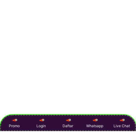
Promo
Login
Daftar
Whatsapp
Live Chat